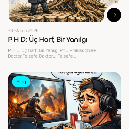
28 March 2026
P H D: Üç Harf, Bir Yanılgı
P H D: Üç Harf, Bir Yanılgı PhD.Philosophiae
Doctor.Felsefe Doktoru. Felsefe…
Blog