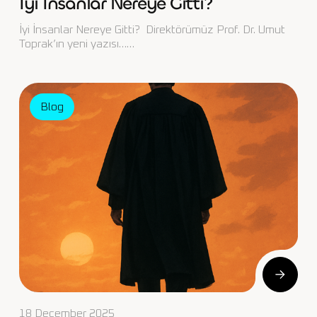
İyi İnsanlar Nereye Gitti?
İyi İnsanlar Nereye Gitti? Direktörümüz Prof. Dr. Umut
Toprak’ın yeni yazısı……
Blog
18 December 2025