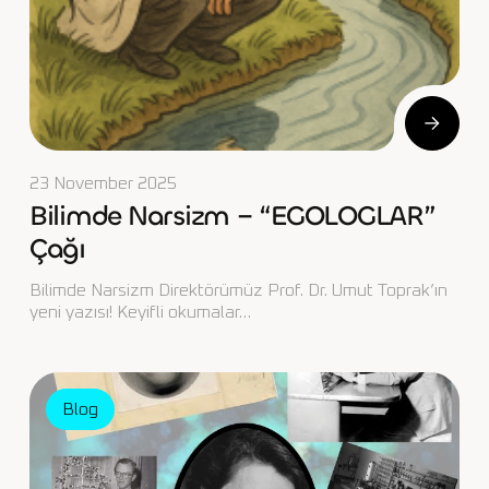
23 November 2025
Bilimde Narsizm – “EGOLOGLAR”
Çağı
Bilimde Narsizm Direktörümüz Prof. Dr. Umut Toprak’ın
yeni yazısı! Keyifli okumalar…
Blog