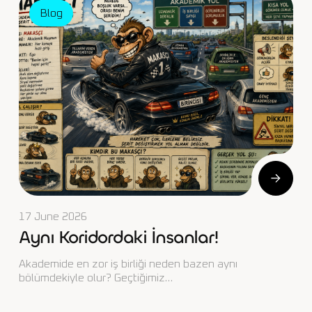
Blog
17 June 2026
Aynı Koridordaki İnsanlar!
Akademide en zor iş birliği neden bazen aynı
bölümdekiyle olur? Geçtiğimiz…