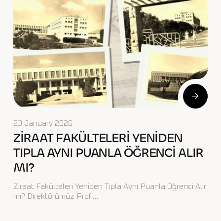
23 January 2026
ZİRAAT FAKÜLTELERİ YENİDEN
TIPLA AYNI PUANLA ÖĞRENCİ ALIR
MI?
Ziraat Fakülteleri Yeniden Tıpla Aynı Puanla Öğrenci Alır
mı? Direktörümüz Prof.…