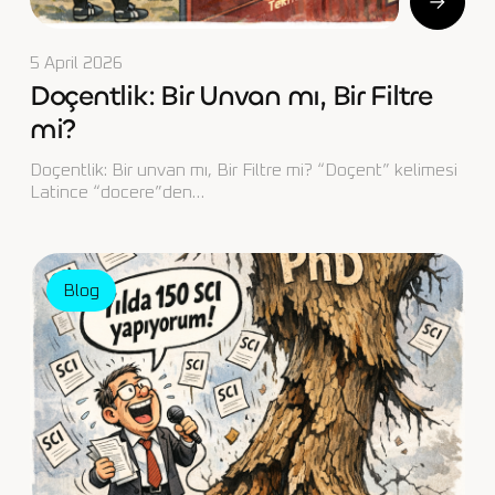
5 April 2026
Doçentlik: Bir Unvan mı, Bir Filtre
mi?
Doçentlik: Bir unvan mı, Bir Filtre mi? “Doçent” kelimesi
Latince “docere”den…
Blog