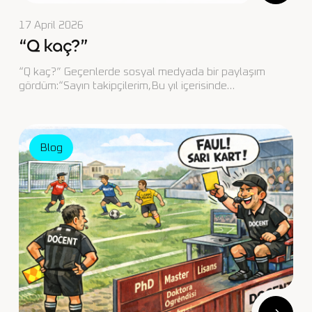
17 April 2026
“Q kaç?”
“Q kaç?” Geçenlerde sosyal medyada bir paylaşım
gördüm:“Sayın takipçilerim,Bu yıl içerisinde…
Blog