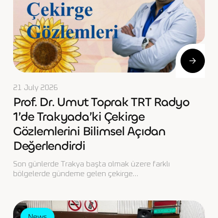
21 July 2026
Prof. Dr. Umut Toprak TRT Radyo
1’de Trakyada’ki Çekirge
Gözlemlerini Bilimsel Açıdan
Değerlendirdi
Son günlerde Trakya başta olmak üzere farklı
bölgelerde gündeme gelen çekirge…
News