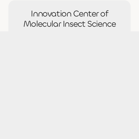
Innovation Center of
Molecular Insect Science
Molen (Molecular Entomology) lab. is
equipped with basic and advanced
molecular instruments to conduct all
types of molecular analysis. We mostly
deal with insect physiology, biochemistry,
pathology and toxicology.
About Us