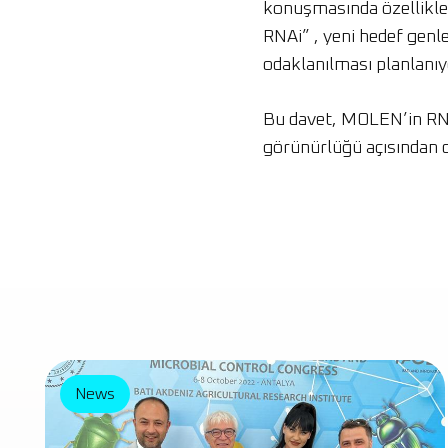
konuşmasında özellikle 
RNAi” , yeni hedef genl
odaklanılması planlanıy
Bu davet, MOLEN’in RNAi
görünürlüğü açısından da
News