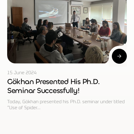
15 June 2024
Gökhan Presented His Ph.D.
Seminar Successfully!
Today, Gökhan presented his Ph.D. seminar under titled
“Use of Spider…