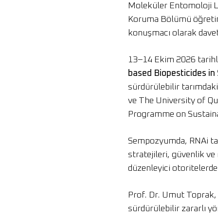
Moleküler Entomoloji L
Koruma Bölümü öğretim
konuşmacı olarak davet 
13–14 Ekim 2026 tarihle
based Biopesticides in
sürdürülebilir tarımdaki
ve The University of Qu
Programme on Sustaina
Sempozyumda, RNAi taban
stratejileri, güvenlik v
düzenleyici otoritelerde
Prof. Dr. Umut Toprak,
sürdürülebilir zararlı y