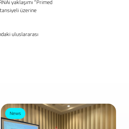
l RNAi yaklaşımı “Primed
tansiyeli üzerine
ndaki uluslararası
News