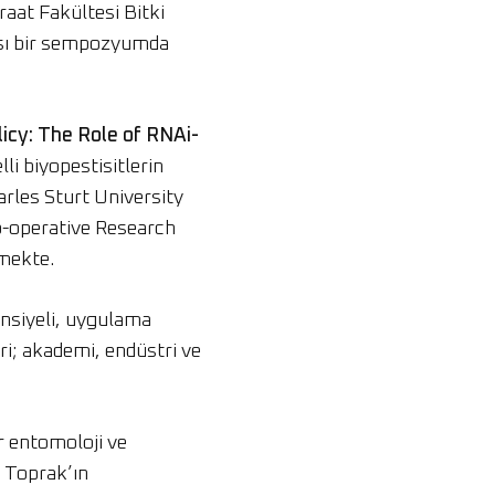
aat Fakültesi Bitki
ası bir sempozyumda
icy: The Role of RNAi-
i biyopestisitlerin
arles Sturt University
Co-operative Research
mekte.
ansiyeli, uygulama
eri; akademi, endüstri ve
 entomoloji ve
. Toprak’ın