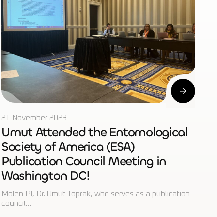
21 November 2023
Umut Attended the Entomological
Society of America (ESA)
Publication Council Meeting in
Washington DC!
Molen PI, Dr. Umut Toprak, who serves as a publication
council…