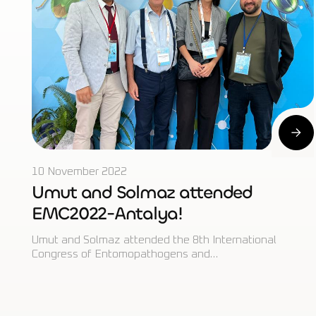
10 November 2022
Umut and Solmaz attended
EMC2022-Antalya!
Umut and Solmaz attended the 8th International
Congress of Entomopathogens and…