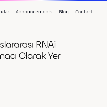
ndar
Announcements
Blog
Contact
slararası RNAi
acı Olarak Yer