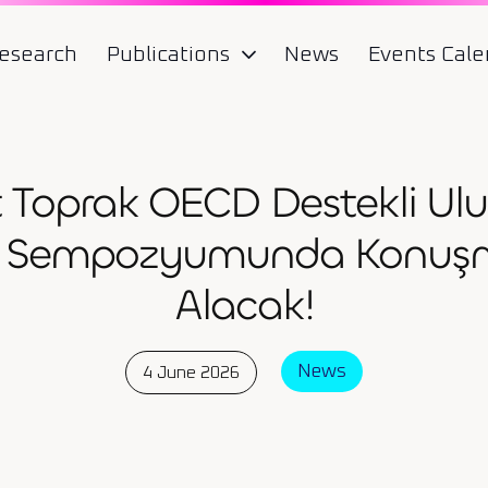
esearch
Publications
News
Events Cale
t Toprak OECD Destekli Ulu
eri Sempozyumunda Konuşm
Alacak!
News
4 June 2026