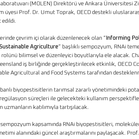
aboratuvarı (MOLEN) Direktörü ve Ankara Üniversitesi Zir
 üyesi Prof. Dr. Umut Toprak, OECD destekli uluslarar
edildi.
rinde çevrim içi olarak düzenlenecek olan “
Informing Pol
 Sustainable Agriculture
” başlıklı sempozyum, RNAi temell
 rolünü bilimsel ve düzenleyici boyutlarıyla ele alacak. Ch
eensland iş birliğinde gerçekleştirilecek etkinlik, OECD 
ble Agricultural and Food Systems tarafından desteklen
lı biyopestisitlerin tarımsal zararlı yönetimindeki pot
e regülasyon süreçleri ile gelecekteki kullanım perspektifl
n uzmanların katılımıyla tartışılacak.
 sempozyum kapsamında RNAi biyopestisitleri, moleküler
önetimi alanındaki güncel araştırmalarını paylaşacak. Prof