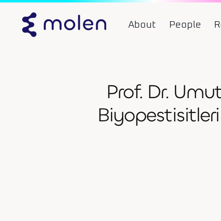
About
People
R
Prof. Dr. Umu
Biyopestisitl