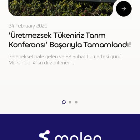
24 February 2025
’Üretmezsek Tükeniriz Tarım
Konferansı’ Başarıyla Tamamlandı!
Geleneksel hale gelen ve 22 Şubat Cumartesi günü
Mersin’de 4.’sü düzenlenen…