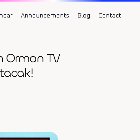
endar
Announcements
Blog
Contact
ım Orman TV
atacak!