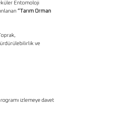
eküler Entomoloji
yınlanan
“Tarım Orman
Toprak,
ürdürülebilirlik ve
 programı izlemeye davet