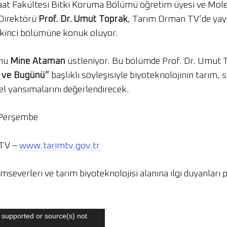
raat Fakültesi Bitki Koruma Bölümü öğretim üyesi ve Mol
Direktörü
Prof. Dr. Umut Toprak
, Tarım Orman TV’de ya
kinci bölümüne konuk oluyor.
unu
Mine Ataman
üstleniyor. Bu bölümde Prof. Dr. Umut 
ü ve Bugünü”
başlıklı söyleşisiyle biyoteknolojinin tarım, s
el yansımalarını değerlendirecek.
 Perşembe
TV –
www.tarimtv.gov.tr
severleri ve tarım biyoteknolojisi alanına ilgi duyanları
 supported or source(s) not