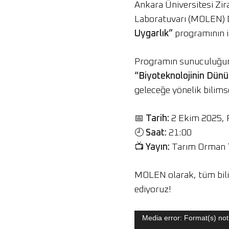
Ankara Üniversitesi Zi
Laboratuvarı (MOLEN) 
Uygarlık”
programının i
Programın sunuculuğ
“Biyoteknolojinin Dün
geleceğe yönelik bilims
📅
Tarih:
2 Ekim 2025,
🕘
Saat:
21:00
📺
Yayın:
Tarım Orman 
MOLEN olarak, tüm bilim
ediyoruz!
Video
Media error: Format(s) not