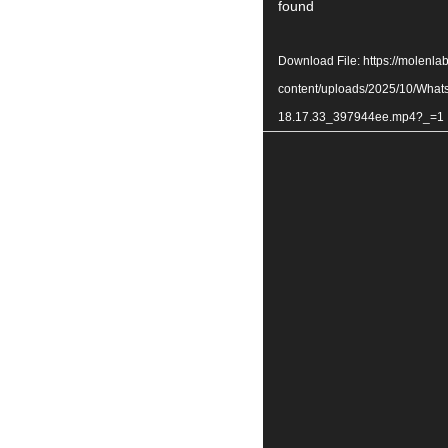
Player
found
Download File: https://molenla
content/uploads/2025/10/What
18.17.33_397944ee.mp4?_=1