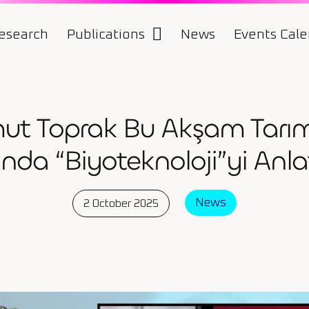
esearch
Publications
News
Events Cal
Umut Toprak Bu Akşam Tar
nda “Biyoteknoloji”yi Anl
News
2 October 2025