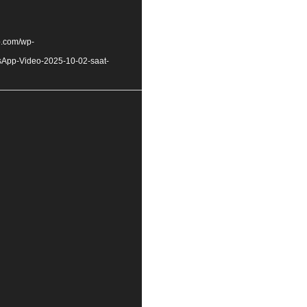
b.com/wp-
sApp-Video-2025-10-02-saat-