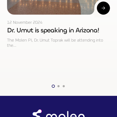
12 November 2024
Dr. Umut is speaking in Arizona!
The Molen PI, Dr. Umut Toprak will be attending into
the…